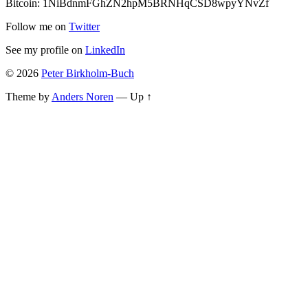
Bitcoin: 1NiBdnmFGhZN2hpM5BRNHqCSD8wpyYNvZf
Follow me on
Twitter
See my profile on
LinkedIn
© 2026
Peter Birkholm-Buch
Theme by
Anders Noren
—
Up ↑