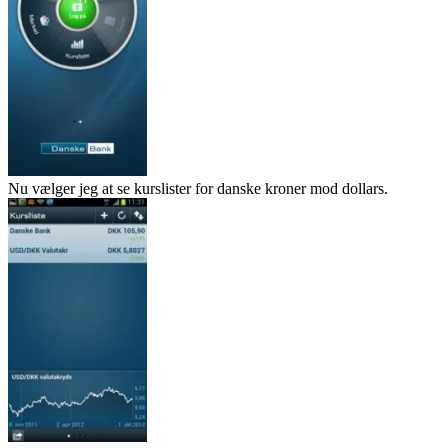
Nu vælger jeg at se kurslister for danske kroner mod dollars.