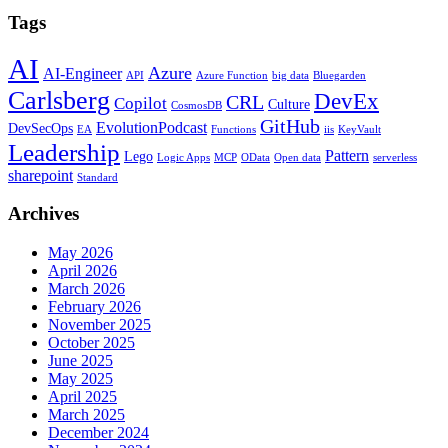
Tags
AI
Azure
AI-Engineer
API
Azure Function
big data
Bluegarden
Carlsberg
DevEx
CRL
Copilot
Culture
CosmosDB
GitHub
EvolutionPodcast
DevSecOps
EA
Functions
iis
KeyVault
Leadership
Pattern
Lego
Logic Apps
MCP
OData
Open data
serverless
sharepoint
Standard
Archives
May 2026
April 2026
March 2026
February 2026
November 2025
October 2025
June 2025
May 2025
April 2025
March 2025
December 2024