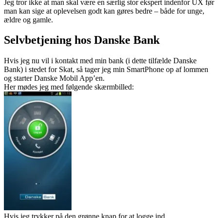
Jeg tror ikke at man skal være en særlig stor ekspert indenfor UX før
man kan sige at oplevelsen godt kan gøres bedre – både for unge,
ældre og gamle.
Selvbetjening hos Danske Bank
Hvis jeg nu vil i kontakt med min bank (i dette tilfælde Danske
Bank) i stedet for Skat, så tager jeg min SmartPhone op af lommen
og starter Danske Mobil App’en.
Her mødes jeg med følgende skærmbilled:
Hvis jeg trykker på den grønne knap for at logge ind.