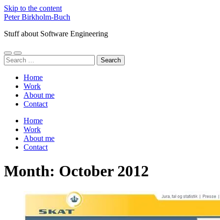
Skip to the content
Peter Birkholm-Buch
Stuff about Software Engineering
Toggle
Toggle
Search
mobile
search
for:
menu
field
Home
Work
About me
Contact
Home
Work
About me
Contact
Month:
October 2012