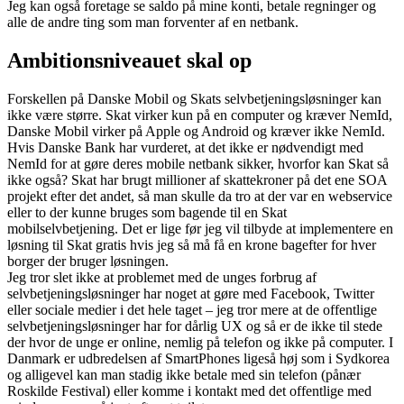
Jeg kan også foretage se saldo på mine konti, betale regninger og
alle de andre ting som man forventer af en netbank.
Ambitionsniveauet skal op
Forskellen på Danske Mobil og Skats selvbetjeningsløsninger kan
ikke være større. Skat virker kun på en computer og kræver NemId,
Danske Mobil virker på Apple og Android og kræver ikke NemId.
Hvis Danske Bank har vurderet, at det ikke er nødvendigt med
NemId for at gøre deres mobile netbank sikker, hvorfor kan Skat så
ikke også? Skat har brugt millioner af skattekroner på det ene SOA
projekt efter det andet, så man skulle da tro at der var en webservice
eller to der kunne bruges som bagende til en Skat
mobilselvbetjening. Det er lige før jeg vil tilbyde at implementere en
løsning til Skat gratis hvis jeg så må få en krone bagefter for hver
borger der bruger løsningen.
Jeg tror slet ikke at problemet med de unges forbrug af
selvbetjeningsløsninger har noget at gøre med Facebook, Twitter
eller sociale medier i det hele taget – jeg tror mere at de offentlige
selvbetjeningsløsninger har for dårlig UX og så er de ikke til stede
der hvor de unge er online, nemlig på telefon og ikke på computer. I
Danmark er udbredelsen af SmartPhones ligeså høj som i Sydkorea
og alligevel kan man stadig ikke betale med sin telefon (pånær
Roskilde Festival) eller komme i kontakt med det offentlige med