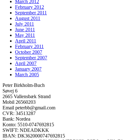
March 2012
February 2012
September 2011
August 2011
July 2011
June 2011
May 2011
April 2011
February 2011
October 2007
September 2007
April 2007
January 2007
March 2005
Peter Birkholm-Buch
Søvej 6
2665 Vallensbæk Strand
Mobil 26560203
Email peterbb@gmail.com
CVR: 34513287
Bank: Nordea
Konto: 5510-0747692815
SWIFT: NDEADKKK
IBAN: DK3620000747692815