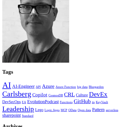
Tags
AI
Azure
AI-Engineer
API
Azure Function
big data
Bluegarden
Carlsberg
DevEx
CRL
Copilot
Culture
CosmosDB
GitHub
EvolutionPodcast
DevSecOps
EA
Functions
iis
KeyVault
Leadership
Pattern
Lego
Logic Apps
MCP
OData
Open data
serverless
sharepoint
Standard
Archives