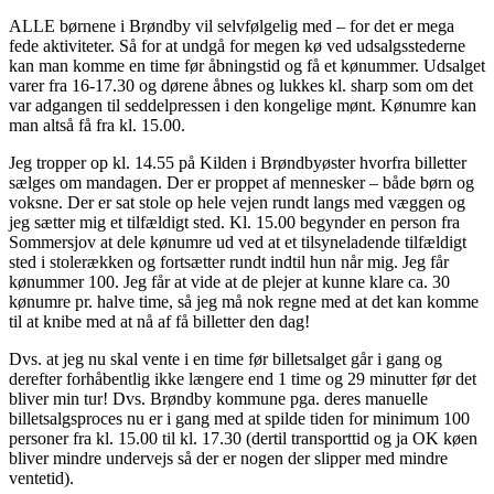
ALLE børnene i Brøndby vil selvfølgelig med – for det er mega
fede aktiviteter. Så for at undgå for megen kø ved udsalgsstederne
kan man komme en time før åbningstid og få et kønummer. Udsalget
varer fra 16-17.30 og dørene åbnes og lukkes kl. sharp som om det
var adgangen til seddelpressen i den kongelige mønt. Kønumre kan
man altså få fra kl. 15.00.
Jeg tropper op kl. 14.55 på Kilden i Brøndbyøster hvorfra billetter
sælges om mandagen. Der er proppet af mennesker – både børn og
voksne. Der er sat stole op hele vejen rundt langs med væggen og
jeg sætter mig et tilfældigt sted. Kl. 15.00 begynder en person fra
Sommersjov at dele kønumre ud ved at et tilsyneladende tilfældigt
sted i stolerækken og fortsætter rundt indtil hun når mig. Jeg får
kønummer 100. Jeg får at vide at de plejer at kunne klare ca. 30
kønumre pr. halve time, så jeg må nok regne med at det kan komme
til at knibe med at nå af få billetter den dag!
Dvs. at jeg nu skal vente i en time før billetsalget går i gang og
derefter forhåbentlig ikke længere end 1 time og 29 minutter før det
bliver min tur! Dvs. Brøndby kommune pga. deres manuelle
billetsalgsproces nu er i gang med at spilde tiden for minimum 100
personer fra kl. 15.00 til kl. 17.30 (dertil transporttid og ja OK køen
bliver mindre undervejs så der er nogen der slipper med mindre
ventetid).