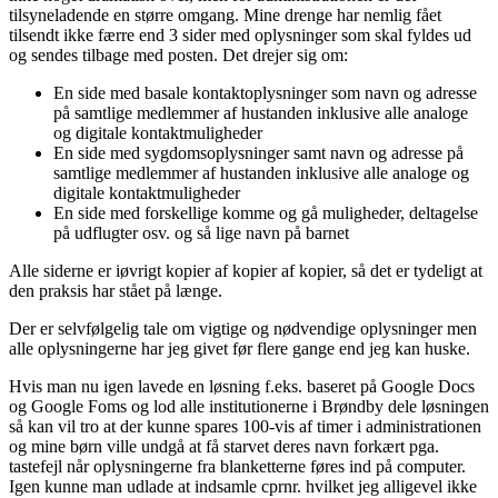
tilsyneladende en større omgang. Mine drenge har nemlig fået
tilsendt ikke færre end 3 sider med oplysninger som skal fyldes ud
og sendes tilbage med posten. Det drejer sig om:
En side med basale kontaktoplysninger som navn og adresse
på samtlige medlemmer af hustanden inklusive alle analoge
og digitale kontaktmuligheder
En side med sygdomsoplysninger samt navn og adresse på
samtlige medlemmer af hustanden inklusive alle analoge og
digitale kontaktmuligheder
En side med forskellige komme og gå muligheder, deltagelse
på udflugter osv. og så lige navn på barnet
Alle siderne er iøvrigt kopier af kopier af kopier, så det er tydeligt at
den praksis har stået på længe.
Der er selvfølgelig tale om vigtige og nødvendige oplysninger men
alle oplysningerne har jeg givet før flere gange end jeg kan huske.
Hvis man nu igen lavede en løsning f.eks. baseret på Google Docs
og Google Foms og lod alle institutionerne i Brøndby dele løsningen
så kan vil tro at der kunne spares 100-vis af timer i administrationen
og mine børn ville undgå at få starvet deres navn forkært pga.
tastefejl når oplysningerne fra blanketterne føres ind på computer.
Igen kunne man udlade at indsamle cprnr. hvilket jeg alligevel ikke