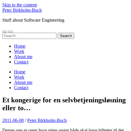
Skip to the content
Peter Birkholm-Buch
Stuff about Software Engineering
Toggle
Toggle
Search
mobile
search
for:
menu
field
Home
Work
About me
Contact
Home
Work
About me
Contact
Et kongerige for en selvbetjeningsløsning
eller to…
2011-06-08
/
Peter Birkholm-Buch
Denne uge er ugen hvor mine unger både skal have billetter til det