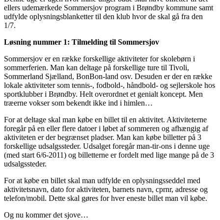
ellers udemærkede Sommersjov program i Brøndby kommune samt
udfylde oplysningsblanketter til den klub hvor de skal gå fra den
1/7.
Løsning nummer 1: Tilmelding til Sommersjov
Sommersjov er en række forskellige aktiviteter for skolebørn i
sommerferien. Man kan deltage på forskellige ture til Tivoli,
Sommerland Sjælland, BonBon-land osv. Desuden er der en række
lokale aktiviteter som tennis-, fodbold-, håndbold- og sejlerskole hos
sportklubber i Brøndby. Helt overordnet et genialt koncept. Men
træerne vokser som bekendt ikke ind i himlen…
For at deltage skal man købe en billet til en aktivitet. Aktiviteterne
foregår på en eller flere datoer i løbet af sommeren og afhængig af
aktiviteten er der begrænset pladser. Man kan købe billetter på 3
forskellige udsalgssteder. Udsalget foregår man-tir-ons i denne uge
(med start 6/6-2011) og billetterne er fordelt med lige mange på de 3
udsalgssteder.
For at købe en billet skal man udfylde en oplysningsseddel med
aktivitetsnavn, dato for aktiviteten, barnets navn, cprnr, adresse og
telefon/mobil. Dette skal gøres for hver eneste billet man vil købe.
Og nu kommer det sjove…