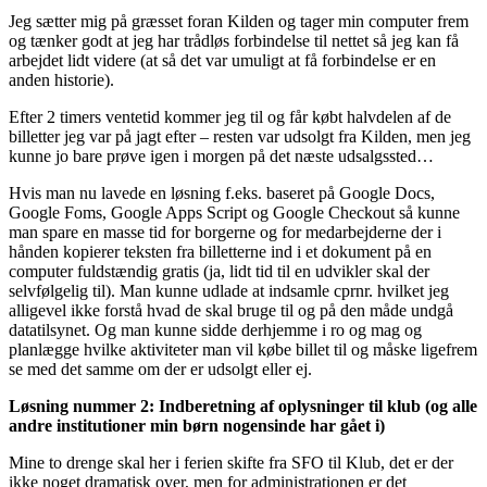
Jeg sætter mig på græsset foran Kilden og tager min computer frem
og tænker godt at jeg har trådløs forbindelse til nettet så jeg kan få
arbejdet lidt videre (at så det var umuligt at få forbindelse er en
anden historie).
Efter 2 timers ventetid kommer jeg til og får købt halvdelen af de
billetter jeg var på jagt efter – resten var udsolgt fra Kilden, men jeg
kunne jo bare prøve igen i morgen på det næste udsalgssted…
Hvis man nu lavede en løsning f.eks. baseret på Google Docs,
Google Foms, Google Apps Script og Google Checkout så kunne
man spare en masse tid for borgerne og for medarbejderne der i
hånden kopierer teksten fra billetterne ind i et dokument på en
computer fuldstændig gratis (ja, lidt tid til en udvikler skal der
selvfølgelig til). Man kunne udlade at indsamle cprnr. hvilket jeg
alligevel ikke forstå hvad de skal bruge til og på den måde undgå
datatilsynet. Og man kunne sidde derhjemme i ro og mag og
planlægge hvilke aktiviteter man vil købe billet til og måske ligefrem
se med det samme om der er udsolgt eller ej.
Løsning nummer 2: Indberetning af oplysninger til klub (og alle
andre institutioner min børn nogensinde har gået i)
Mine to drenge skal her i ferien skifte fra SFO til Klub, det er der
ikke noget dramatisk over, men for administrationen er det